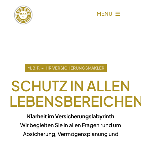
Skip
to
MENU
content
HOME
LEISTUNGEN
M.B.P. – IHR VERSICHERUNGSMAKLER
VIP-CARD
SCHUTZ IN ALLEN
GRUPPENTARIFE
LEBENSBEREICHE
KARRIERE
Klarheit im Versicherungslabyrinth
Wir begleiten Sie in allen Fragen rund um
Absicherung, Vermögensplanung und
ÜBER UNS