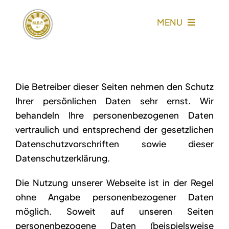
Skip
to
MENU
content
HOME
LEISTUNGEN
Die Betreiber dieser Seiten nehmen den Schutz
Ihrer persönlichen Daten sehr ernst. Wir
behandeln Ihre personenbezogenen Daten
VIP-CARD
vertraulich und entsprechend der gesetzlichen
Datenschutzvorschriften sowie dieser
GRUPPENTARIFE
Datenschutzerklärung.
Die Nutzung unserer Webseite ist in der Regel
KARRIERE
ohne Angabe personenbezogener Daten
möglich. Soweit auf unseren Seiten
ÜBER UNS
personenbezogene Daten (beispielsweise